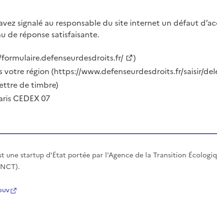
s avez signalé au responsable du site internet un défaut d’
nu de réponse satisfaisante.
/formulaire.defenseurdesdroits.fr/
)
 votre région (
https://www.defenseurdesdroits.fr/saisir/de
ettre de timbre)
aris CEDEX 07
est une startup d'État portée par l'Agence de la Transition Écolog
ANCT).
ouv