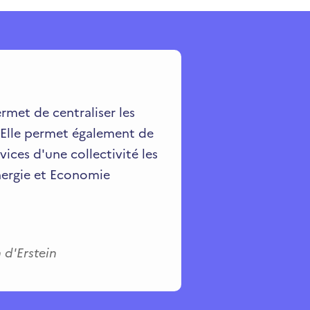
Ils ont
rmet de centraliser les
«
Je suis
. Elle permet également de
présenter
ices d'une collectivité les
des servi
Energie et Economie
circulaire
Charlotte
Chargée d
d'Erstein