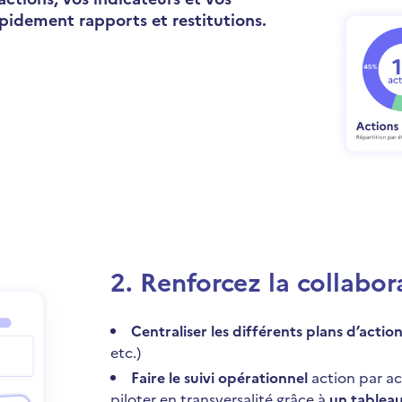
apidement rapports et restitutions.
2
.
Renforcez la collabora
Centraliser les différents plans d’actio
etc.)
Faire le suivi opérationnel
action par ac
piloter en transversalité grâce à
un tableau