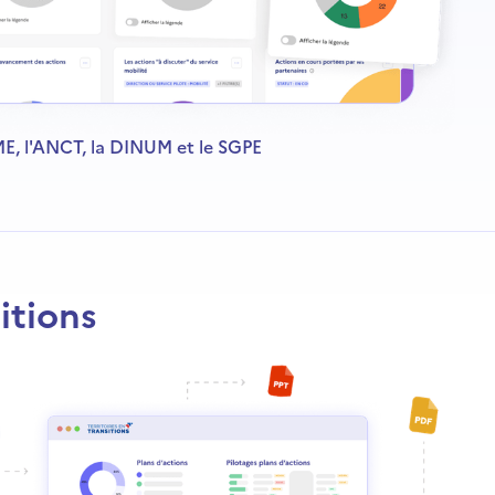
E, l'ANCT, la DINUM et le SGPE
itions