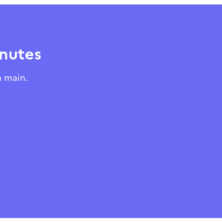
inutes
n main.